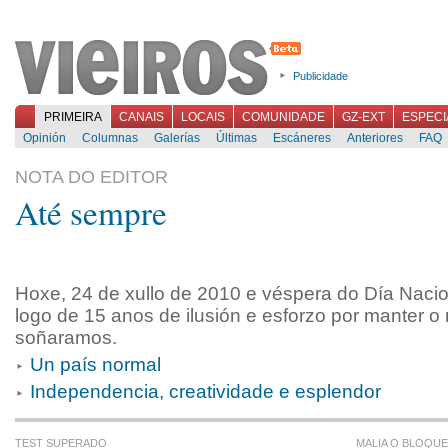
Publicidade
PRIMEIRA
CANAIS
LOCAIS
COMUNIDADE
GZ-EXT
ESPECI
Opinión
Columnas
Galerías
Últimas
Escáneres
Anteriores
FAQ
NOTA DO EDITOR
Até sempre
Hoxe, 24 de xullo de 2010 e véspera do Día Nacio
logo de 15 anos de ilusión e esforzo por manter 
soñaramos.
Un país normal
Independencia, creatividade e esplendor
TEST SUPERADO
MALIA O BLOQUE