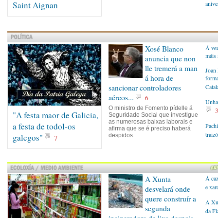
Saint Aignan
anive
Xosé Blanco
Á vez
máis 
anuncia que non
lle tremerá a man
Joan 
á hora de
forma
sancionar controladores
Catal
aéreos...
6
Unha 
O ministro de Fomento pídelle á
"A festa maor de Galicia,
Seguridade Social que investigue
as numerosas baixas laborais e
a festa de todol-os
Pachi
afirma que se é preciso haberá
traiz
galegos"
despidos.
7
A Xunta
Á caz
e xar
desvelará onde
quere construír a
A Xun
segunda
da Fi