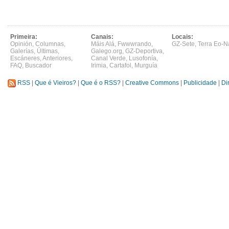
Primeira:
Canais:
Locais:
Opinión
,
Columnas
,
Máis Alá
,
Fwwwrando
,
GZ-Sete
,
Terra Eo-N
Galerías
,
Últimas
,
Galego.org
,
GZ-Deportiva
,
Escáneres
,
Anteriores
,
Canal Verde
,
Lusofonía
,
FAQ
,
Buscador
Irimia
,
Cartafol
,
Murguía
RSS
|
Que é Vieiros?
|
Que é o RSS?
|
Creative Commons
|
Publicidade
|
Di