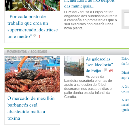
incineradora de lixo despois
das municipais...
O PSdeG acusa a Feijoo de ter
"Por cada posto de
enganado aos ourensáns durante
a campaña ao prometerlles que o
traballo que crea un
seu executivo non crearía unha
supermercado, destrúese
nova planta.
un e medio"
1
As galescolas
Estou
da fo
"sen ideoloxía"
de Feijoo
69
Diant
As cores da
aquí 
bandeira española e lemas de
apoio á selección de fútbol
A Xun
decoraron nos pasados días o
conse
patio dunha escola infantil da
O mercado de mexillón
Coruña.
A Xun
barbancés está
na sú
igual
abastecido malia a
toxina