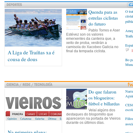
Quenda para as
O tra
cústa
estrelas ciclistas
públic
do futuro
Pablo Torres e Aser
Ameg
Estévez son os valores
Traíñ
emerxentes da canteira que, a
xeito de proba, vestirán a
Españ
camisola do Xacobeo Galicia no
A Liga de Traíñas xa é
final da tempada ciclista.
cousa de dous
Bo pa
Mund
Do que falaron
Narra
Agui
os blogueiros:
fútbol e billardas
CESG
escol
Velaí algúns dos
destaques do blogomillo que
Fillo
apareceron na portada de Vieiros
durante os últimos días.
asoci
Na primeira plana: