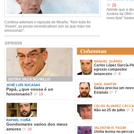
29
Admite que a dec
Xustiza da ONU s
nova fase" basea
Confesa ademais o rapsoda de Moaña: "Non todo foi
'Xirarei', as pezas reivindicativas son as que máis me
emocionan".
MANUEL SUÁREZ
Carlos López García-Pi
egrexio compositor
4
betanceiro
OUTRA VACA NO MILLO
SAÚL SANTIM
JOSÉ LUÍS SUCASAS
Galiza precisa um novo
Papá, ¿que cousa é un
7
Estatuto
funcionario?
15
CELSO ÁLVAREZ CÁCC
1
Não ao 25 de julho
RAFAEL CUIÑA
Gondomares varios dos meus
VALENTIM R. FAGIM
amores
20
Umha lesma no percurs