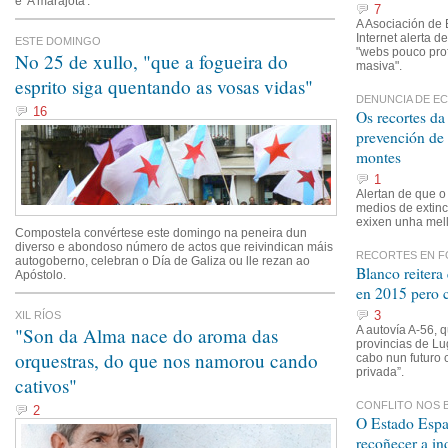
e 'A marajota'.
7
A Asociación de
Internet alerta 
ESTE DOMINGO
"webs pouco prof
No 25 de xullo, "que a fogueira do
masiva".
esprito siga quentando as vosas vidas"
DENUNCIA DE EC
16
Os recortes da
prevención de 
montes
1
Alertan de que o
medios de extinc
exixen unha mello
Compostela convértese este domingo na peneira dun
diverso e abondoso número de actos que reivindican máis
RECORTES EN 
autogoberno, celebran o Día de Galiza ou lle rezan ao
Blanco reitera
Apóstolo.
en 2015 pero c
3
XIL RÍOS
"Son da Alma nace do aroma das
A autovía A-56, q
provincias de Lu
orquestras, do que nos namorou cando
cabo nun futuro 
privada”.
cativos"
CONFLITO NOS 
2
O Estado Espa
recoñecer a i