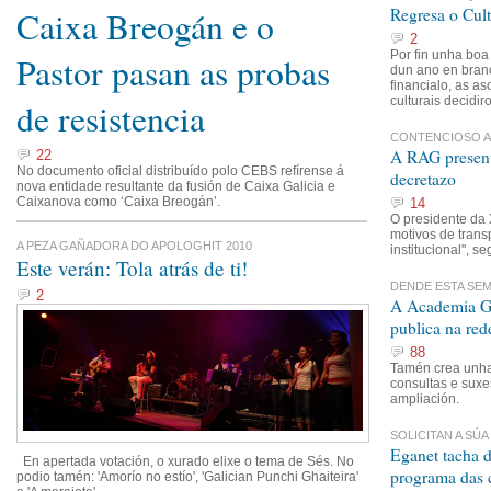
Caixa Breogán e o
Regresa o Cult
2
Por fin unha boa
Pastor pasan as probas
dun ano en bran
financialo, as as
culturais decidir
de resistencia
CONTENCIOSO A
A RAG present
22
No documento oficial distribuído polo CEBS refírense á
decretazo
nova entidade resultante da fusión de Caixa Galicia e
Caixanova como ‘Caixa Breogán’.
14
O presidente da 
motivos de trans
A PEZA GAÑADORA DO APOLOGHIT 2010
institucional'', s
Este verán: Tola atrás de ti!
DENDE ESTA SE
2
A Academia Ga
publica na red
88
Tamén crea unha
consultas e suxe
ampliación.
SOLICITAN A SÚ
Eganet tacha d
En apertada votación, o xurado elixe o tema de Sés.
No
programa das 
podio tamén: 'Amorío no estío', 'Galician Punchi Ghaiteira'