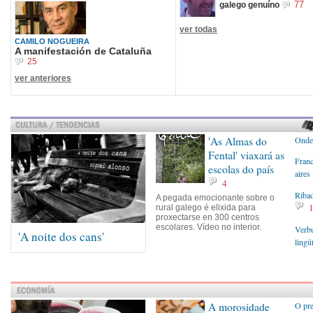
77
galego genuíno
ver todas
CAMILO NOGUEIRA
A manifestación de Cataluña
25
ver anteriores
'As Almas do
Onde 
Fental' viaxará as
Franc
escolas do país
aires
4
Ribad
A pegada emocionante sobre o
rural galego é elixida para
proxectarse en 300 centros
escolares. Vídeo no interior.
Verb
'A noite dos cans'
lingü
A morosidade
O pre