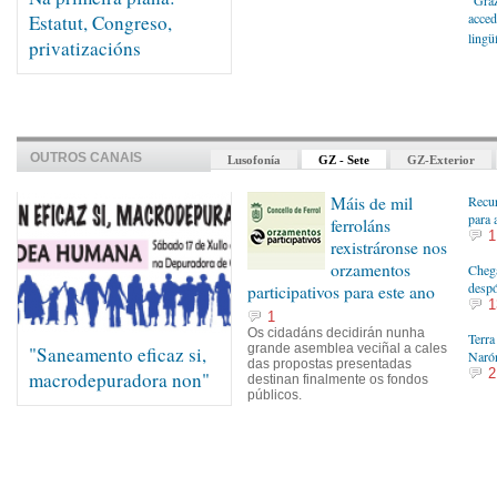
“Graz
acced
Estatut, Congreso,
lingü
privatizacións
OUTROS CANAIS
Lusofonía
GZ - Sete
GZ-Exterior
Máis de mil
Recur
para 
ferroláns
1
rexistráronse nos
orzamentos
Cheg
despó
participativos para este ano
1
1
Os cidadáns decidirán nunha
Terra
grande asemblea veciñal a cales
"Saneamento eficaz si,
Naró
das propostas presentadas
2
macrodepuradora non"
destinan finalmente os fondos
públicos.