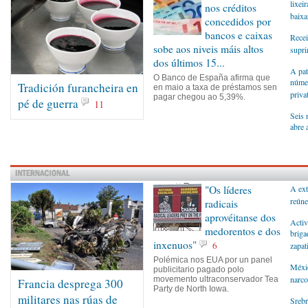
lixei
nos créditos
baixa
concedidos por
bancos e caixas
Recei
sobe aos niveis máis altos
supri
dos últimos 15...
A pat
O Banco de España afirma que
númer
Tradición furancheira en
en maio a taxa de préstamos sen
priva
pagar chegou ao 5,39%.
pé de guerra
11
Seis 
abre 
"Os líderes
A ext
reúne
radicais
aprovéitanse dos
Activ
medorentos e dos
briga
inxenuos"
6
zapat
Polémica nos EUA por un panel
Méxic
publicitario pagado polo
narco
movemento ultraconservador Tea
Francia desprega 300
Party de North Iowa.
militares nas rúas de
Srebr