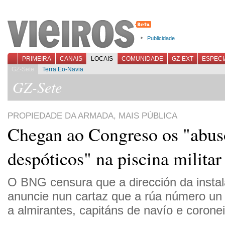
Publicidade
PRIMEIRA
CANAIS
LOCAIS
COMUNIDADE
GZ-EXT
ESPECI
GZ-Sete
Terra Eo-Navia
GZ-Sete
PROPIEDADE DA ARMADA, MAIS PÚBLICA
Chegan ao Congreso os "abus
despóticos" na piscina militar
O BNG censura que a dirección da instal
anuncie nun cartaz que a rúa número un 
a almirantes, capitáns de navío e coronei