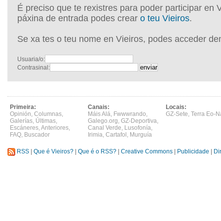
É preciso que te rexistres para poder participar en 
páxina de entrada podes crear
o teu Vieiros
.
Se xa tes o teu nome en Vieiros, podes acceder de
Usuaria/o:
Contrasinal:
Primeira:
Canais:
Locais:
Opinión
,
Columnas
,
Máis Alá
,
Fwwwrando
,
GZ-Sete
,
Terra Eo-N
Galerías
,
Últimas
,
Galego.org
,
GZ-Deportiva
,
Escáneres
,
Anteriores
,
Canal Verde
,
Lusofonía
,
FAQ
,
Buscador
Irimia
,
Cartafol
,
Murguía
RSS
|
Que é Vieiros?
|
Que é o RSS?
|
Creative Commons
|
Publicidade
|
Di