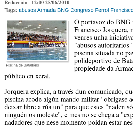
Redacción - 12:00 25/06/2010
Tags:
abusos
Armada
BNG
Congreso
Ferrol
Francisc
O portavoz do BNG 
Francisco Jorquera, r
venres unha iniciati
"abusos autoritarios"
piscina situada no pa
polideportivo de Bata
Piscina de Batallóns
propiedade da Armad
público en xeral.
Jorquera explica, a través dun comunicado, qu
piscina acode algún mando militar "obrígase a
deixar libre a rúa un" para que estes "naden só
ninguén os moleste", e mesmo se chega a "exp
nadadores que nese momento poidan estar nes