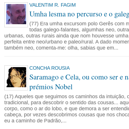
VALENTIM R. FAGIM
Umha lesma no percurso e o gale
(77) Era umha excursom polo Gerês com ma
todas galego-falantes, algumhas neo, outr
urbanas, outras rurais ainda que nom houvesse umha
perfeita entre neo/urbano e paleo/rural. A dado mome
também neo, comenta-me: olha, sabias que em...
CONCHA ROUSIA
Saramago e Cela, ou como ser e n
prémios Nobel
(17) Aqueles que seguimos os caminhos da intuição, 
tradicional, para descobrir o sentido das cousas... aq
corpo, como o ar do lobo, e que demora a ser entend
cabeça, por vezes descobrimos cousas que nos choca
eu a caminho de Padrão,...