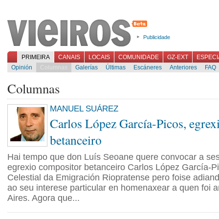
Publicidade
PRIMEIRA
CANAIS
LOCAIS
COMUNIDADE
GZ-EXT
ESPECI
Opinión
Columnas
Galerías
Últimas
Escáneres
Anteriores
FAQ
Columnas
MANUEL SUÁREZ
Carlos López García-Picos, egrex
betanceiro
Hai tempo que don Luís Seoane quere convocar a ses
egrexio compositor betanceiro Carlos López García-
Celestial da Emigración Riopratense pero foise adiand
ao seu interese particular en homenaxear a quen foi 
Aires. Agora que...