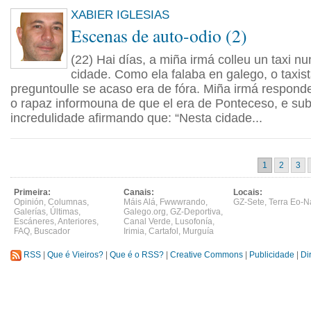
XABIER IGLESIAS
Escenas de auto-odio (2)
(22) Hai días, a miña irmá colleu un taxi n
cidade. Como ela falaba en galego, o taxis
preguntoulle se acaso era de fóra. Miña irmá respond
o rapaz informouna de que el era de Ponteceso, e sub
incredulidade afirmando que: “Nesta cidade...
1
2
3
Primeira:
Canais:
Locais:
Opinión
,
Columnas
,
Máis Alá
,
Fwwwrando
,
GZ-Sete
,
Terra Eo-N
Galerías
,
Últimas
,
Galego.org
,
GZ-Deportiva
,
Escáneres
,
Anteriores
,
Canal Verde
,
Lusofonía
,
FAQ
,
Buscador
Irimia
,
Cartafol
,
Murguía
RSS
|
Que é Vieiros?
|
Que é o RSS?
|
Creative Commons
|
Publicidade
|
Di