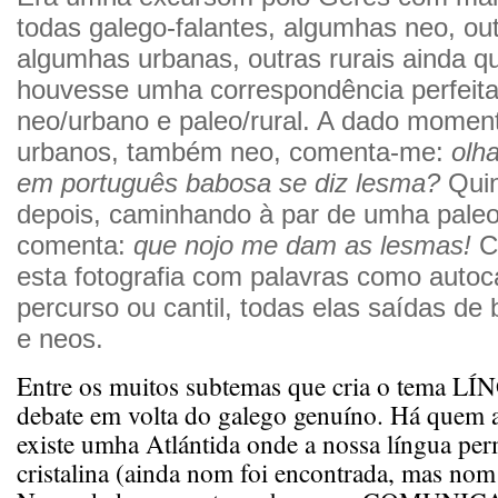
todas galego-falantes, algumhas neo, out
algumhas urbanas, outras rurais ainda 
houvesse umha correspondência perfeita
neo/urbano e paleo/rural. A dado momen
urbanos, também neo, comenta-me:
olh
em português babosa se diz lesma?
Qui
depois, caminhando à par de umha paleo 
comenta:
que nojo me dam as lesmas!
C
esta fotografia com palavras como autoca
percurso ou cantil, todas elas saídas de
e neos.
Entre os muitos subtemas que cria o tema LÍ
debate em volta do galego genuíno. Há quem a
existe umha Atlántida onde a nossa língua pe
cristalina (ainda nom foi encontrada, mas no