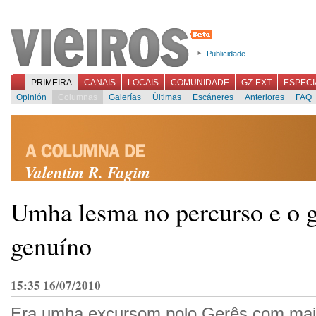
Publicidade
PRIMEIRA
CANAIS
LOCAIS
COMUNIDADE
GZ-EXT
ESPECI
Opinión
Columnas
Galerías
Últimas
Escáneres
Anteriores
FAQ
Valentim R. Fagim
Umha lesma no percurso e o 
genuíno
15:35 16/07/2010
Era umha excursom polo Gerês com mais