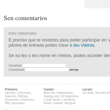
Sen comentarios
É preciso que te rexistres para poder participar en 
páxina de entrada podes crear
o teu Vieiros
.
Se xa tes o teu nome en Vieiros, podes acceder de
Usuaria/o:
Contrasinal:
Primeira:
Canais:
Locais:
Opinión
,
Columnas
,
Máis Alá
,
Fwwwrando
,
GZ-Sete
,
Terra Eo-N
Galerías
,
Últimas
,
Galego.org
,
GZ-Deportiva
,
Escáneres
,
Anteriores
,
Canal Verde
,
Lusofonía
,
FAQ
,
Buscador
Irimia
,
Cartafol
,
Murguía