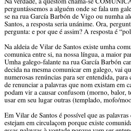
Na verdade, a questom chama-se COMUNI
perguntássemos a alguém onde se fala um gal
se na rua García Barbón de Vigo ou numha ald
Santos, a resposta seria unánime. Ora, pergun
pergunta: e por que é assim? A resposta é “p
Na aldeia de Vilar de Santos existe umha com
comunica entre si, na nossa língua, a maior pa
Umha galego-falante na rua García Barbón car
decida na mesma comunicar em galego, vai que
numerosas renúncias para ser entendida, para 
de renunciar a palavras que nom existam em c
podam vir a causar confusom (morno, balor, t
usar em seu lugar outras (templado, mofo/moo, 
Em Vilar de Santos é possível que as palavras d
estejam em circulaçom porque existe comunid
essas palavras à vontade porque vam ser enten