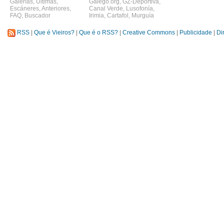
Galerías
,
Últimas
,
Galego.org
,
GZ-Deportiva
,
Escáneres
,
Anteriores
,
Canal Verde
,
Lusofonía
,
FAQ
,
Buscador
Irimia
,
Cartafol
,
Murguía
RSS
|
Que é Vieiros?
|
Que é o RSS?
|
Creative Commons
|
Publicidade
|
Di