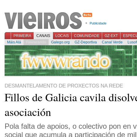
Publicidade
PRIMEIRA
CANAIS
LOCAIS
COMUNIDADE
GZ-EXT
ESPECI
Máis Alá
Fwwwrando
Galego.org
GZ-Deportiva
Canal Verde
Lusof
DESMANTELAMENTO DE PROXECTOS NA REDE
Fillos de Galicia cavila disolv
asociación
Pola falta de apoios, o colectivo pon en 
social que acumula a participación de mil