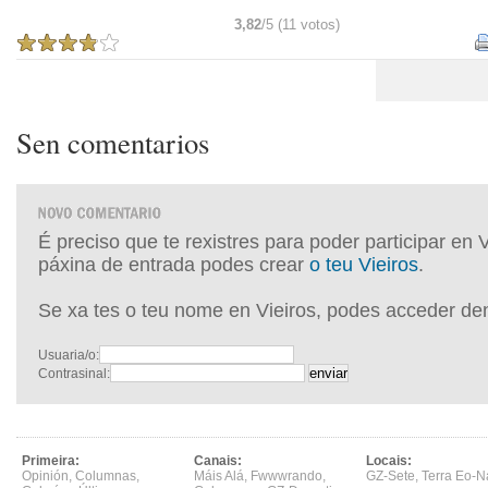
3,82
/5 (11 votos)
Sen comentarios
É preciso que te rexistres para poder participar en 
páxina de entrada podes crear
o teu Vieiros
.
Se xa tes o teu nome en Vieiros, podes acceder de
Usuaria/o:
Contrasinal:
Primeira:
Canais:
Locais:
Opinión
,
Columnas
,
Máis Alá
,
Fwwwrando
,
GZ-Sete
,
Terra Eo-N