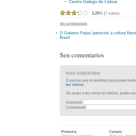
Centro Galego de Lisboa
3,29
/5 (7 votos)
O Goberno Feijoo 'patrocina' a cultura fla
Brasil
Sen comentarios
É preciso que te rexistres para poder part
teu Vieiros
.
Se xa tes o teu nome en Vieiros, podes a
Usuaria/o:
Contrasinal:
Primeira:
Canais: