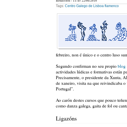
Redacción - 11:45 22/06/2010
Tags:
Centro Galego de Lisboa
flamenco
febreiro, non é único e o centro luso su
Segundo confirman no seu propio
blog
actividades lúdicas e formativas están p
Precisamente, o presidente da Xunta, A
de xaneiro, visita na que reivindicaba o
Portugal”.
Ao carón destes cursos que pouco teñen 
como danza galega, gaita de fol ou canta
Ligazóns