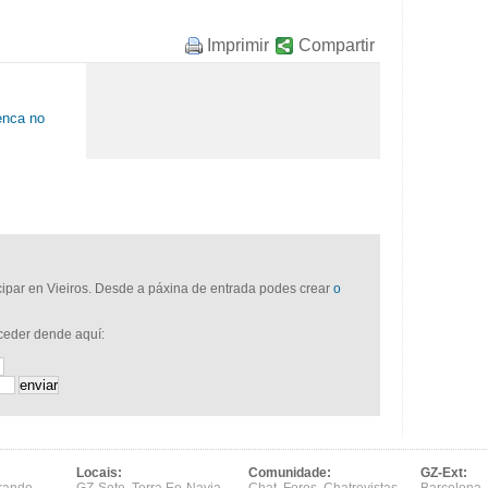
Imprimir
Compartir
menca no
icipar en Vieiros. Desde a páxina de entrada podes crear
o
cceder dende aquí:
Locais:
Comunidade:
GZ-Ext: