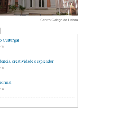
Centro Galego de Lisboa
o Culturgal
ral
encia, creatividade e esplendor
ral
 normal
ral