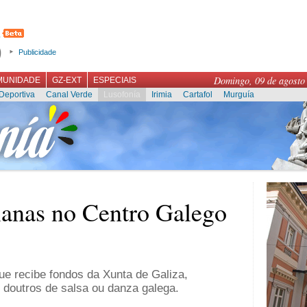
Publicidade
Domingo, 09 de agosto
MUNIDADE
GZ-EXT
ESPECIAIS
Deportiva
Canal Verde
Lusofonía
Irimia
Cartafol
Murguía
lanas no Centro Galego
ue recibe fondos da Xunta de Galiza,
 doutros de salsa ou danza galega.