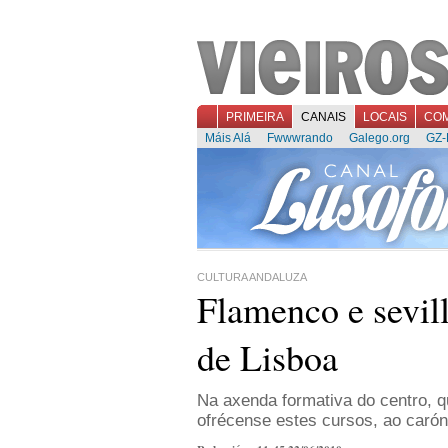
PRIMEIRA
CANAIS
LOCAIS
CO
Máis Alá
Fwwwrando
Galego.org
GZ-
CULTURA ANDALUZA
Flamenco e sevil
de Lisboa
Na axenda formativa do centro, q
ofrécense estes cursos, ao carón