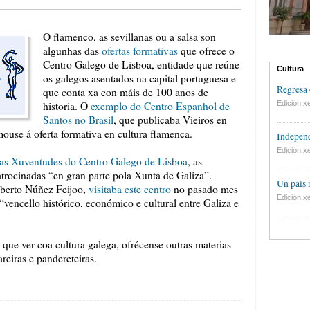
O flamenco, as sevillanas ou a salsa son
algunhas das
ofertas formativas
que ofrece o
Centro Galego de Lisboa, entidade que reúne
Cultura
os galegos asentados na capital portuguesa e
Regresa 
que conta xa con máis de 100 anos de
historia. O
exemplo do Centro Espanhol de
Edición xe
Santos no Brasil
, que publicaba Vieiros en
mouse á oferta formativa en cultura flamenca.
Independ
Edición xe
 as Xuventudes do Centro Galego de Lisboa
, as
atrocinadas “en gran parte pola Xunta de Galiza”.
Un país
lberto Núñez Feijoo,
visitaba este centro
no pasado mes
Edición xe
 “vencello histórico, económico e cultural entre Galiza e
que ver coa cultura galega, ofrécense outras materias
reiras e pandereteiras.