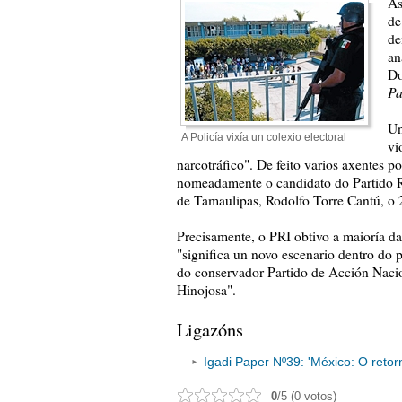
As
de
de
an
Do
Pa
Un
A Policía vixía un colexio electoral
vi
narcotráfico". De feito varios axentes p
nomeadamente o candidato do Partido Re
de Tamaulipas, Rodolfo Torre Cantú, o 
Precisamente, o PRI obtivo a maioría da
"significa un novo escenario dentro do p
do conservador Partido de Acción Nacio
Hinojosa".
Ligazóns
Igadi Paper Nº39: 'México: O retor
0
/5 (0 votos)