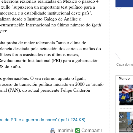
 eleccións rexionais realizadas en México o pasado 4
 xullo "supuxeron un importante test político para a
mocracia e a estabilidade institucional deste país",
alizan desde o Instituto Galego de Análise e
Igadi
cumentación Internacional no último número do
per
.
ha proba de maior relevancia "ante o clima de
olencia desatada pola actuación dos carteis e mafias do
olíticos foron asasinados nos últimos meses,
volucionario Institucional (PRI) para a gobernación
Capa do nú
28 de xuño.
s gobernacións. O seu retorno, apunta o Igadi,
Mundo
roceso de transición política iniciado en 2000 co triunfo
nal (PAN), do actual presidente Felipe Calderón
no do PRI e a guerra do narco' (.pdf / 224 KB)
Imprimir
Compartir