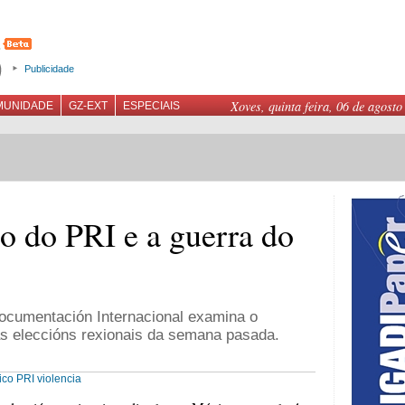
Publicidade
Xoves, quinta feira, 06 de agosto
MUNIDADE
GZ-EXT
ESPECIAIS
o do PRI e a guerra do
Documentación Internacional examina o
das eleccións rexionais da semana pasada.
ico
PRI
violencia