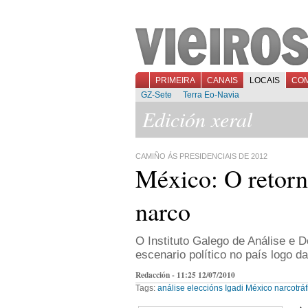
PRIMEIRA
CANAIS
LOCAIS
CO
GZ-Sete
Terra Eo-Navia
Edición xeral
CAMIÑO ÁS PRESIDENCIAIS DE 2012
México: O retorn
narco
O Instituto Galego de Análise e 
escenario político no país logo 
Redacción - 11:25 12/07/2010
Tags:
análise
eleccións
Igadi
México
narcotráf